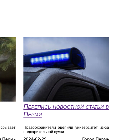
Перепись новостной статьи в
Перми
срывает
Правоохранители оцепили университет из-за
подозрительной сумки
д Пермь
2024-02-29
Город Пермь