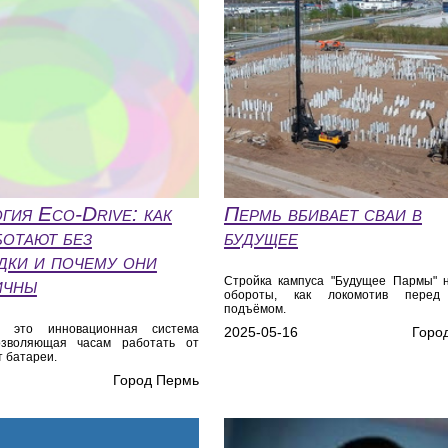
гия Eco‑Drive: как
Пермь вбивает сваи в
ботают без
будущее
дки и почему они
ичны
Стройка кампуса "Будущее Пармы" 
обороты, как локомотив перед
подъёмом.
– это инновационная система
2025-05-16
Горо
озволяющая часам работать от
т батареи.
Город Пермь