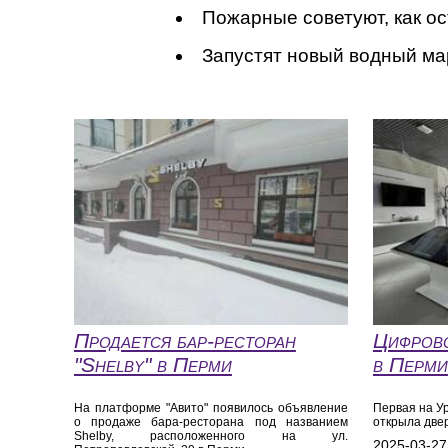
Пожарные советуют, как ос
Запустят новый водный м
Продается бар-ресторан
Цифрово
"Shelby" в Перми
в Перми
На платформе "Авито" появилось объявление
Первая на У
о продаже бара-ресторана под названием
открыла две
Shelby, расположенного на ул.
2025-03-27