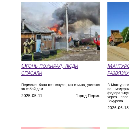
Огонь пожирал, люди
Мантуро
спасали
развязк
Пермская баня вспыхнула, как спичка, увлекая
В Мантуров
за собой дом.
по модерн
федеральну
2025-05-11
Город Пермь
через посе
Вочурово.
2026-06-18