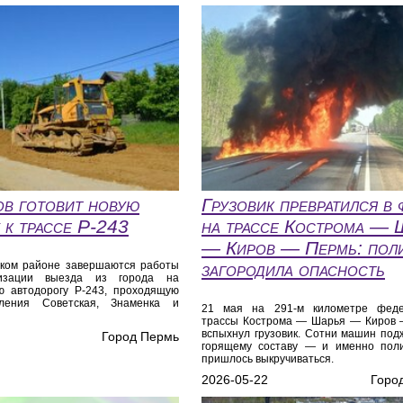
в готовит новую
Грузовик превратился в 
у к трассе Р‑243
на трассе Кострома — 
— Киров — Пермь: пол
ском районе завершаются работы
загородила опасность
изации выезда из города на
ю автодорогу Р‑243, проходящую
ления Советская, Знаменка и
21 мая на 291-м километре феде
трассы Кострома — Шарья — Киров
вспыхнул грузовик. Сотни машин под
Город Пермь
горящему составу — и именно пол
пришлось выкручиваться.
2026-05-22
Горо