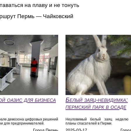
таваться на плаву и не тонуть
аршрут Пермь — Чайковский
й оазис для бизнеса
Белый заяц-невидимка:
пермский парк в осаде
рале демозона цифровых решений
Неуловимый белый заяц неделю 
ри для предпринимателей.
планы спасателей в Перми.
Город Пермь
2025-03-17
Горо