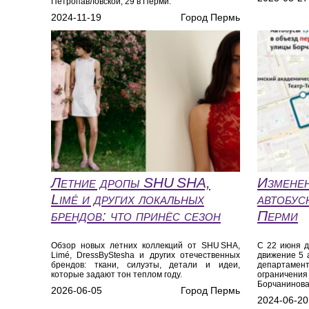
Петропавловской, 29 в Перми.
2024-11-19
Город Пермь
Летние дропы SHU SHA,
Изменен
Limé и других локальных
автобус
брендов: что принёс сезон
Перми
Обзор новых летних коллекций от SHU SHA,
С 22 июня д
Limé, DressByStesha и других отечественных
движение 5 
брендов: ткани, силуэты, детали и идеи,
департаме
которые задают тон теплом году.
ограничен
Борчанинова
2026-06-05
Город Пермь
2024-06-20