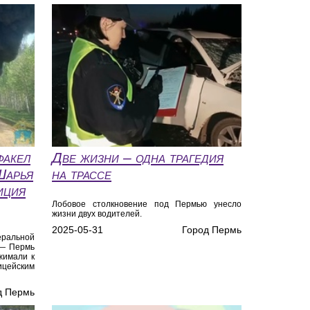
факел
Две жизни – одна трагедия
Шарья
на трассе
иция
Лобовое столкновение под Пермью унесло
жизни двух водителей.
2025-05-31
Город Пермь
ральной
 — Пермь
жимали к
ицейским
д Пермь