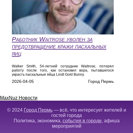
Работник Waitrose уволен за
предотвращение кражи пасхальных
яиц
Walker Smith, 54-летний сотрудник Waitrose, потерял
работу после того, как остановил вора, пытавшегося
украсть пасхальные яйца Lindt Gold Bunny.
2026-04-05
Город Пермь
MaxNuz Новости
© 2024
Город Пермь
— всё, что интересует жителей и
гостей города
Политика, экономика,
события в городе
, афиша
мероприятий