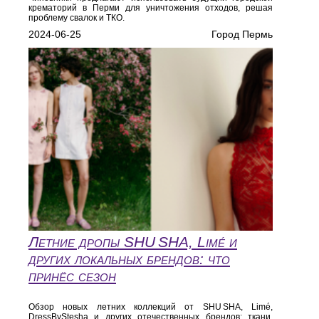
крематорий в Перми для уничтожения отходов, решая
проблему свалок и ТКО.
2024-06-25
Город Пермь
Летние дропы SHU SHA, Limé и
других локальных брендов: что
принёс сезон
Обзор новых летних коллекций от SHU SHA, Limé,
DressByStesha и других отечественных брендов: ткани,