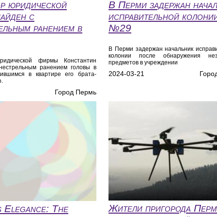
р юридической
В Перми задержан нача
айден с
исправительной колони
ельным ранением в
№29
В Перми задержан начальник исправ
колонии после обнаружения нез
ридической фирмы Константин
предметов в учреждении
гнестрельным ранением головы в
2024-03-21
Горо
чившимся в квартире его брата-
.
Город Пермь
Жители пригорода Пер
s Elegance: The