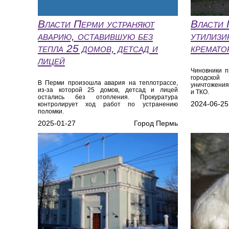
Власти Перми устраняют
Власти 
аварию, оставившую без
утилизи
тепла 25 домов, детсад и
кремато
лицей
Чиновники п
городско
В Перми произошла авария на теплотрассе,
уничтожения
из-за которой 25 домов, детсад и лицей
и ТКО.
остались без отопления. Прокуратура
2024-06-25
контролирует ход работ по устранению
поломки.
2025-01-27
Город Пермь