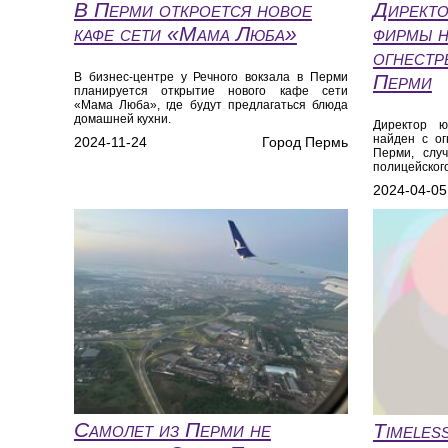
В Перми откроется новое
Директо
кафе сети «Мама Люба»
фирмы н
огнестр
В бизнес-центре у Речного вокзала в Перми
Перми
планируется открытие нового кафе сети
«Мама Люба», где будут предлагаться блюда
домашней кухни.
Директор ю
найден с о
2024-11-24
Город Пермь
Перми, слу
полицейского
2024-04-05
Самолет из Перми не
Timeles