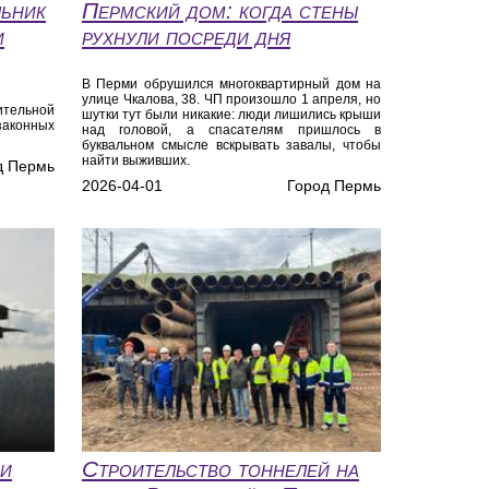
льник
Пермский дом: когда стены
и
рухнули посреди дня
В Перми обрушился многоквартирный дом на
улице Чкалова, 38. ЧП произошло 1 апреля, но
ительной
шутки тут были никакие: люди лишились крыши
аконных
над головой, а спасателям пришлось в
буквальном смысле вскрывать завалы, чтобы
найти выживших.
д Пермь
2026-04-01
Город Пермь
ми
Строительство тоннелей на