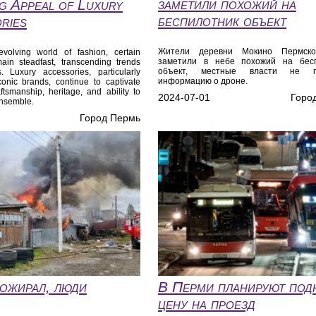
заметили похожий на
g Appeal of Luxury
беспилотник объект
ries
Жители деревни Мокино Пермско
evolving world of fashion, certain
заметили в небе похожий на бесп
ain steadfast, transcending trends
объект, местные власти не п
 Luxury accessories, particularly
информацию о дроне.
conic brands, continue to captivate
aftsmanship, heritage, and ability to
2024-07-01
Горо
ensemble.
Город Пермь
ожирал, люди
В Перми планируют под
цену на проезд